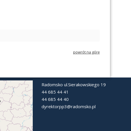
powrót na górę
Radomsko ul.Sierakowskiego 19
44 685 44 41
44 685 44 40
dyrektorpp3@radomsko.pl