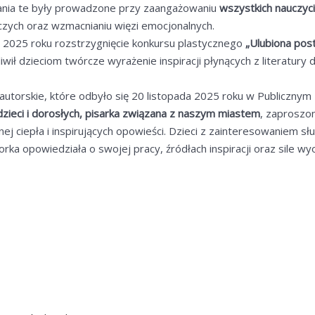
ałania te były prowadzone przy zaangażowaniu
wszystkich nauczyci
zych oraz wzmacnianiu więzi emocjonalnych.
a 2025 roku rozstrzygnięcie konkursu plastycznego
„Ulubiona post
ił dzieciom twórcze wyrażenie inspiracji płynących z literatury d
utorskie, które odbyło się 20 listopada 2025 roku w Publicznym
 dzieci i dorosłych, pisarka związana z naszym miastem
, zaproszo
j ciepła i inspirujących opowieści. Dzieci z zainteresowaniem słu
rka opowiedziała o swojej pracy, źródłach inspiracji oraz sile wy