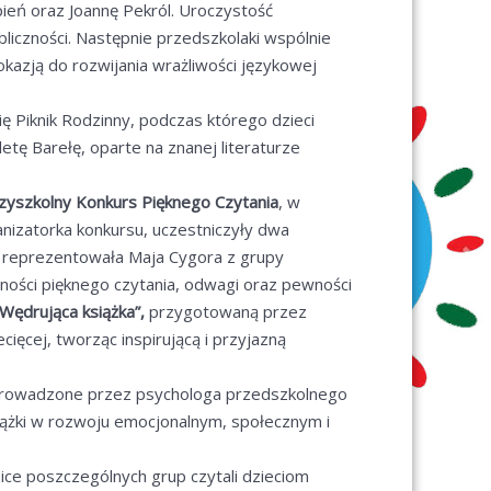
eń oraz Joannę Pekról. Uroczystość
liczności. Następnie przedszkolaki wspólnie
okazją do rozwijania wrażliwości językowej
ię Piknik Rodzinny, podczas którego dzieci
ę Barełę, oparte na znanej literaturze
zyszkolny Konkurs Pięknego Czytania
, w
ganizatorka konkursu, uczestniczyły dwa
ę reprezentowała Maja Cygora z grupy
tności pięknego czytania, odwagi oraz pewności
Wędrująca książka”,
przygotowaną przez
ięcej, tworząc inspirującą i przyjazną
prowadzone przez psychologa przedszkolnego
ążki w rozwoju emocjonalnym, społecznym i
ice poszczególnych grup czytali dzieciom