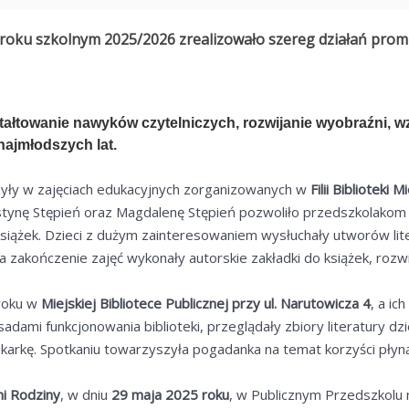
roku szkolnym 2025/2026 zrealizowało szereg działań promu
tałtowanie nawyków czytelniczych, rozwijanie wyobraźni,
ajmłodszych lat.
zyły w zajęciach edukacyjnych zorganizowanych w
Filii Biblioteki
nę Stępień oraz Magdalenę Stępień pozwoliło przedszkolakom poz
książek. Dzieci z dużym zainteresowaniem wysłuchały utworów li
Na zakończenie zajęć wykonały autorskie zakładki do książek, ro
 roku w
Miejskiej Bibliotece Publicznej przy ul. Narutowicza 4
, a ic
sadami funkcjonowania biblioteki, przeglądały zbiory literatury d
karkę. Spotkaniu towarzyszyła pogadanka na temat korzyści płyną
i Rodziny
, w dniu
29 maja 2025 roku
, w Publicznym Przedszkolu 