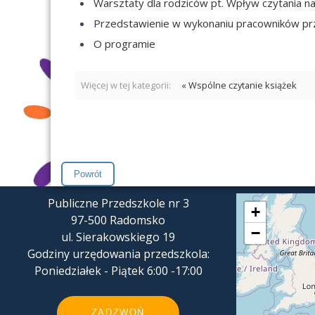
Warsztaty dla rodziców pt. Wpływ czytania n
Przedstawienie w wykonaniu pracowników prz
O programie
Więcej w tej kategorii:
« Wspólne czytanie książek
Publiczne Przedszkole nr 3
+
97-500 Radomsko
−
ul. Sierakowskiego 19
Godziny urzędowania przedszkola:
Poniedziałek - Piątek 6:00 -17:00
ZADZWOŃ