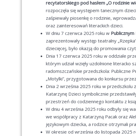
recytatorskiego pod hasłem
„O rodzinie w
rozpoczęła się występem tanecznym dzieci 
zaśpiewały piosenkę o rodzinie, wprowadzaj
oraz zainteresowań literackich dzieci.
W dniu 7 czerwca 2025 roku w
Publicznym 
zaprezentowały występ teatralny „Rzepka”.
dziecięcej, było okazją do promowania czyt
Dnia 17 czerwca 2025 roku w oddziale pr
którym udział wzięły uzdolnione literacko s
radomszczańskie przedszkola: Publiczne P
„Motylki”, przygotowana do konkursu przez 
Dnia 2 września 2025 roku w przedszkolu zr
Katarzynę Dzieci symbolicznie przedstawiły
przestrzeń do codziennego kontaktu z ksią
W dniu 4 września 2025 roku odbyły się wa
we współpracy z Katarzyną Pacak oraz Ale
językowym dziecka, a rodzice otrzymali p
W okresie od września do listopada 2025 r