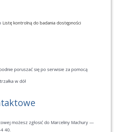
 o
Listę kontrolną do badania dostępności
bodnie poruszać się po serwisie za pomocą
strzałka w dół
ntaktowe
etowej możesz zgłosić do Marceliny Machury —
44 40.