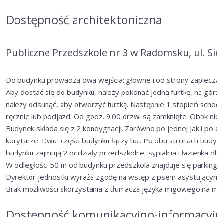
Dostępność architektoniczna
Publiczne Przedszkole nr 3 w Radomsku, ul. S
Do budynku prowadzą dwa wejścia: główne i od strony zaplecz
Aby dostać się do budynku, należy pokonać jedną furtkę, na gór
należy odsunąć, aby otworzyć furtkę. Następnie 1 stopień sch
ręcznie lub podjazd. Od godz. 9.00 drzwi są zamknięte. Obok n
Budynek składa się z 2 kondygnacji. Zarówno po jednej jak i po d
korytarze. Dwie części budynku łączy hol. Po obu stronach budy
budynku zajmują 2 oddziały przedszkolne, sypialnia i łazienka d
W odległości 50 m od budynku przedszkola znajduje się parking 
Dyrektor jednostki wyraża zgodę na wstęp z psem asystujący
Brak możliwości skorzystania z tłumacza języka migowego na mie
Dostępność komunikacyjno-informacyj