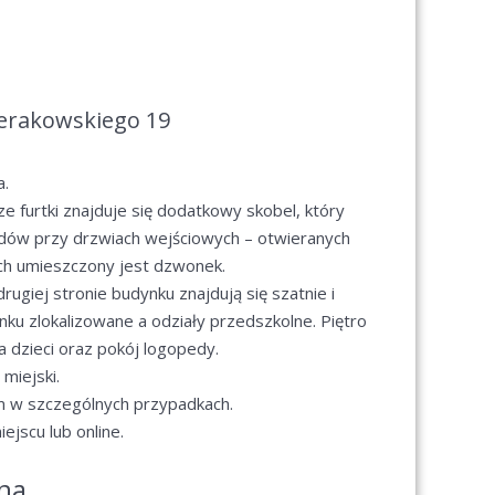
ierakowskiego 19
a.
ze furtki znajduje się dodatkowy skobel, który
odów przy drzwiach wejściowych – otwieranych
ich umieszczony jest dzwonek.
rugiej stronie budynku znajdują się szatnie i
nku zlokalizowane a odziały przedszkolne. Piętro
la dzieci oraz pokój logopedy.
miejski.
m w szczególnych przypadkach.
jscu lub online.
na