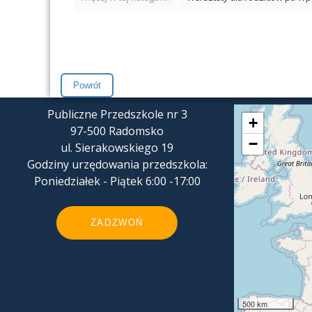
Publiczne Przedszkole nr 3
+
97-500 Radomsko
−
ul. Sierakowskiego 19
Godziny urzędowania przedszkola:
Poniedziałek - Piątek 6:00 -17:00
ZADZWOŃ
500 km