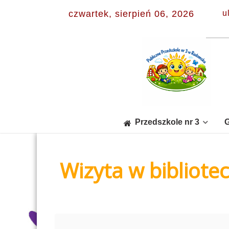
czwartek, sierpień 06, 2026
u
Przedszkole nr 3
G
Wizyta w bibliote