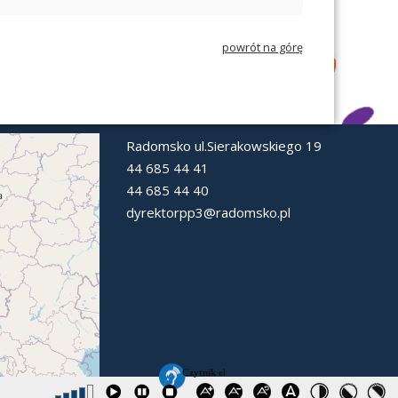
powrót na górę
Radomsko ul.Sierakowskiego 19
44 685 44 41
44 685 44 40
dyrektorpp3@radomsko.pl
treetMap contributors