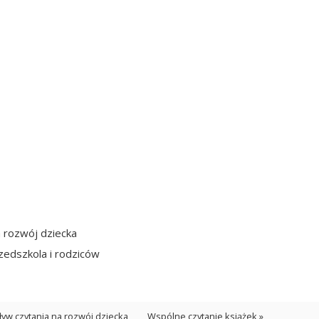
a rozwój dziecka
edszkola i rodziców
ływ czytania na rozwój dziecka
Wspólne czytanie książek »