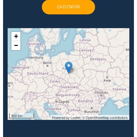
ZADZWOŃ
+
−
500 km
Powered by Leaflet,
© OpenStreetMap contributors