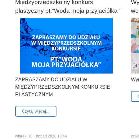
Międzyprzedszkolny konkurs
Wy
plastyczny pt."Woda moja przyjaciółka"
wo
ZAPRASZAMY DO UDZIAŁU W
Wyn
MIĘDZYPRZEDSZKOLNYM KONKURSIE
PLASTYCZNYM
Czytaj więcej...
wtorek, 10 listopad 2020 10:44
czwa