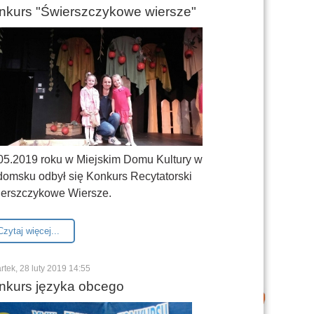
nkurs "Świerszczykowe wiersze"
05.2019 roku w Miejskim Domu Kultury w
omsku odbył się Konkurs Recytatorski
erszczykowe Wiersze.
Czytaj więcej...
rtek, 28 luty 2019 14:55
nkurs języka obcego