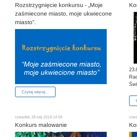
Rozstrzygnięcie konkursu - „Moje
Ko
zaśmiecone miasto, moje ukwiecone
miasto”.
23.
Rad
Świ
Czytaj więcej...
czwartek, 28 luty 2019 14:56
czwa
Konkurs malowanie
Ko