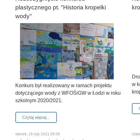
plastycznego pt. "Historia kropelki
kr
wody"
Dro
w k
Konkurs był realizowany w ramach projektu
kro
dotyczącego wody z WFOŚiGW w Łodzi w roku
szkolnym 2020/2021.
Czytaj więcej...
wtorek, 16 luty 2021 08:58
czwa