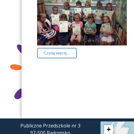
Czytaj więcej...
Publiczne Przedszkole nr 3
+
97-500 Radomsko