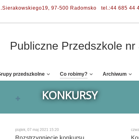
l.Sierakowskiego19, 97-500 Radomsko
tel.:44 685 44 
Publiczne Przedszkole n
rupy przedszkolne
Co robimy?
Archiwum
KONKURSY
piątek, 07 maj 2021 15:20
czwa
Rozstrzygnięcie konkursu
Kon