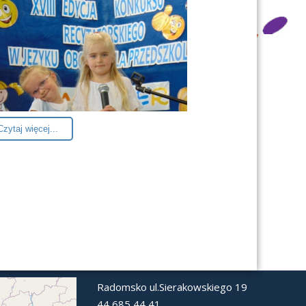
Czytaj więcej...
Radomsko ul.Sierakowskiego 19
44 685 44 41