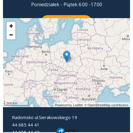
Poniedziałek - Piątek 6:00 -17:00
ZADZWOŃ
+
−
500 km
Powered by Leaflet,
© OpenStreetMap contributors
Radomsko ul.Sierakowskiego 19
44 685 44 41
44 685 44 40