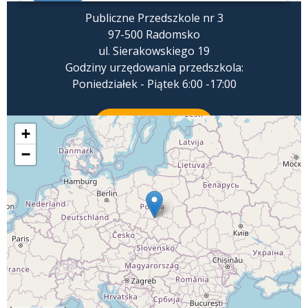
Publiczne Przedszkole nr 3
97-500 Radomsko
ul. Sierakowskiego 19
Godziny urzędowania przedszkola:
Poniedziałek - Piątek 6:00 -17:00
ZADZWOŃ
+
−