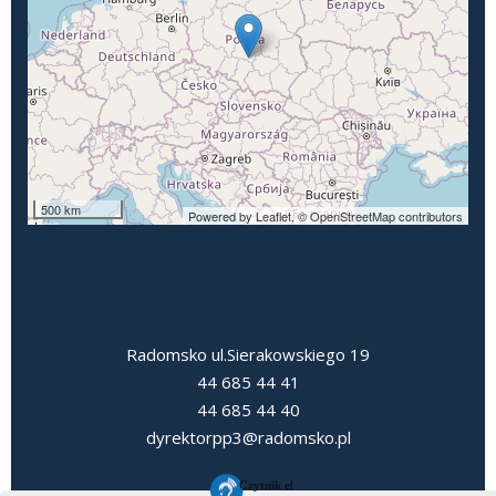
500 km
Powered by Leaflet,
© OpenStreetMap contributors
Radomsko ul.Sierakowskiego 19
44 685 44 41
44 685 44 40
dyrektorpp3@radomsko.pl