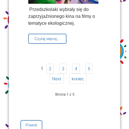
Przedszkolaki wybrały się do
zaprzyjaźnionego kina na filmy o
tematyce ekologicznej.
Czytaj więcej...
1
2
3
4
5
Next
koniec
Strona 1 z 5