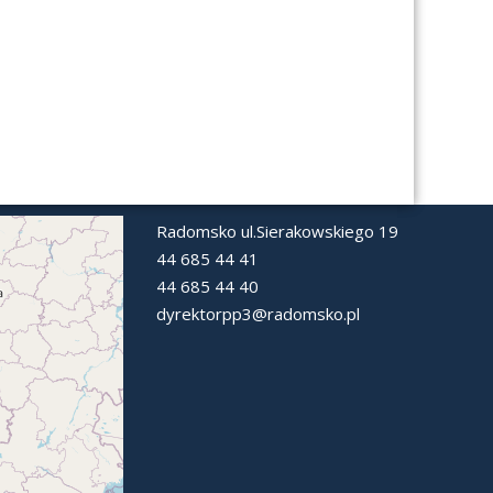
Radomsko ul.Sierakowskiego 19
44 685 44 41
44 685 44 40
dyrektorpp3@radomsko.pl