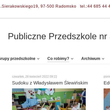
l.Sierakowskiego19, 97-500 Radomsko
tel.:44 685 44 
Publiczne Przedszkole n
rupy przedszkolne
Co robimy?
Archiwum
czwartek, 28 kwiecień 2022 09:22
poni
Sudoku z Władysławem Ślewińskim
Ed