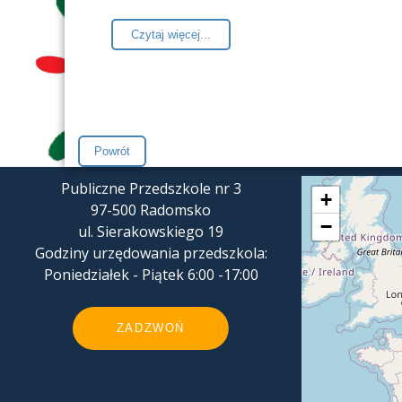
Czytaj więcej...
Publiczne Przedszkole nr 3
+
97-500 Radomsko
−
ul. Sierakowskiego 19
Godziny urzędowania przedszkola:
Poniedziałek - Piątek 6:00 -17:00
ZADZWOŃ