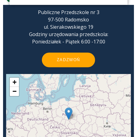
Publiczne Przedszkole nr 3
97-500 Radomsko
ul. Sierakowskiego 19
Godziny urzędowania przedszkola:
Poniedziałek - Piątek 6:00 -17:00
ZADZWOŃ
+
−