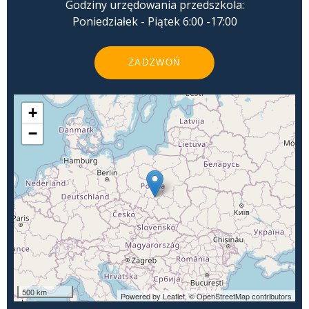
Godziny urzędowania przedszkola:
Poniedziałek - Piątek 6:00 -17:00
ZADZWOŃ
+
−
500 km
Powered by Leaflet,
© OpenStreetMap contributors