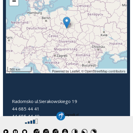
−
500 km
Powered by Leaflet,
© OpenStreetMap contributors
Radomsko ul.Sierakowskiego 19
44 685 44 41
44 685 44 40
dyrektorpp3@radomsko.pl