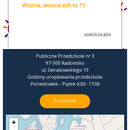
Wiosna, wiosna ach to TY
powrót na górę
Publiczne Przedszkole nr 3
97-500 Radomsko
ul. Sierakowskiego 19
Godziny urzędowania przedszkola:
Poniedziałek - Piątek 6:00 -17:00
ZADZWOŃ
+