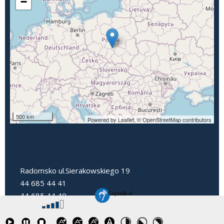
−
500 km
Powered by Leaflet,
© OpenStreetMap contributors
Radomsko ul.Sierakowskiego 19
44 685 44 41
44 685 44 40
dyrektorpp3@radomsko.pl