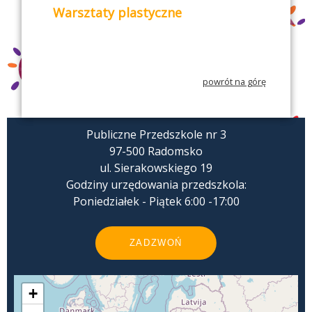
Warsztaty plastyczne
powrót na górę
Publiczne Przedszkole nr 3
97-500 Radomsko
ul. Sierakowskiego 19
Godziny urzędowania przedszkola:
Poniedziałek - Piątek 6:00 -17:00
ZADZWOŃ
+