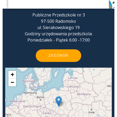
Publiczne Przedszkole nr 3
97-500 Radomsko
ul. Sierakowskiego 19
Godziny urzędowania przedszkola:
Poniedziałek - Piątek 6:00 -17:00
ZADZWOŃ
+
−