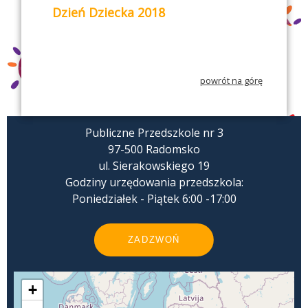
Dzień Dziecka 2018
powrót na górę
Publiczne Przedszkole nr 3
97-500 Radomsko
ul. Sierakowskiego 19
Godziny urzędowania przedszkola:
Poniedziałek - Piątek 6:00 -17:00
ZADZWOŃ
+