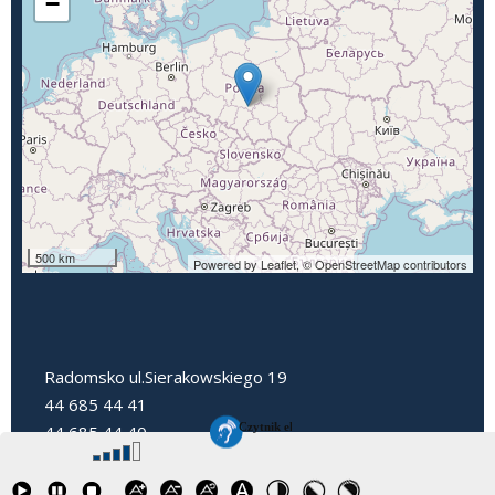
−
500 km
Powered by Leaflet,
© OpenStreetMap contributors
Radomsko ul.Sierakowskiego 19
44 685 44 41
44 685 44 40
dyrektorpp3@radomsko.pl