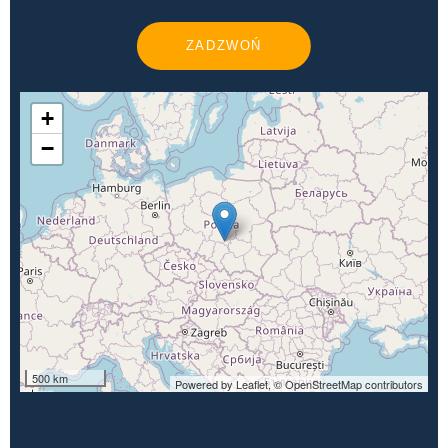
ZADZWOŃ
+
−
500 km
Powered by Leaflet,
© OpenStreetMap contributors