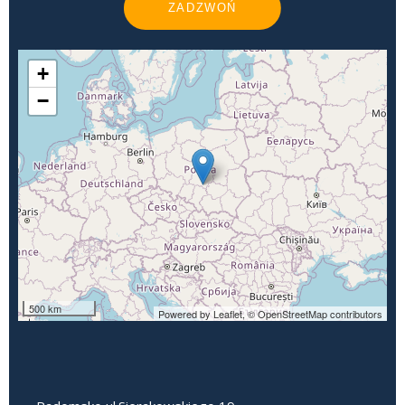
ZADZWOŃ
+
−
500 km
Powered by Leaflet,
© OpenStreetMap contributors