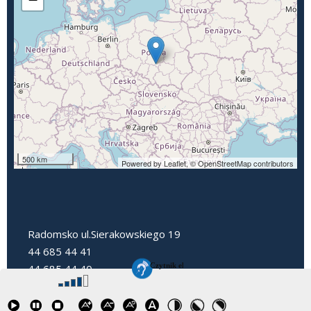
500 km
Powered by Leaflet,
© OpenStreetMap contributors
Radomsko ul.Sierakowskiego 19
44 685 44 41
44 685 44 40
dyrektorpp3@radomsko.pl