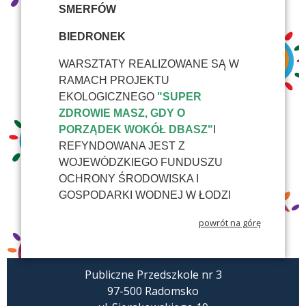
SMERFÓW
BIEDRONEK
WARSZTATY REALIZOWANE SĄ W
RAMACH PROJEKTU
EKOLOGICZNEGO
"SUPER
ZDROWIE MASZ, GDY O
PORZĄDEK WOKÓŁ DBASZ"
I
REFYNDOWANA JEST Z
WOJEWÓDZKIEGO FUNDUSZU
OCHRONY ŚRODOWISKA I
GOSPODARKI WODNEJ W ŁODZI
powrót na górę
Publiczne Przedszkole nr 3
97-500 Radomsko