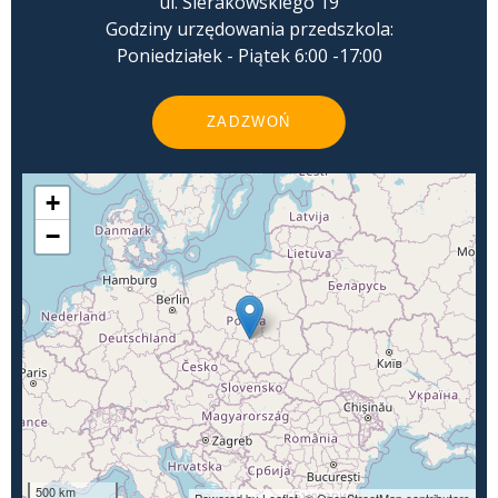
ul. Sierakowskiego 19
Godziny urzędowania przedszkola:
Poniedziałek - Piątek 6:00 -17:00
ZADZWOŃ
+
−
500 km
Powered by Leaflet,
© OpenStreetMap contributors