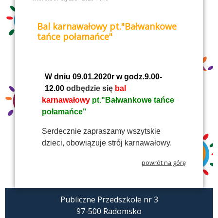
Bal karnawałowy pt."Bałwankowe
tańce połamańce"
W dniu 09.01.2020r w godz.9.00-
12.00
odbędzie się
bal
karnawałowy
pt."Bałwankowe tańce
połamańce"
Serdecznie zapraszamy wszytskie
dzieci, obowiązuje strój karnawałowy.
powrót na górę
Publiczne Przedszkole nr 3
97-500 Radomsko