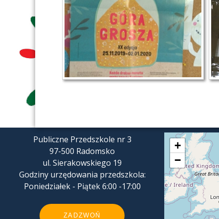
Publiczne Przedszkole nr 3
+
97-500 Radomsko
−
ul. Sierakowskiego 19
Godziny urzędowania przedszkola:
Poniedziałek - Piątek 6:00 -17:00
ZADZWOŃ