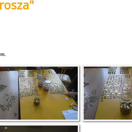
grosza"
om.