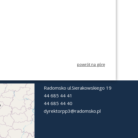
powrót na górę
Radomsko ul.Sierakowskiego 19
44 685 44 41
44 685 44 40
dyrektorpp3@radomsko.pl