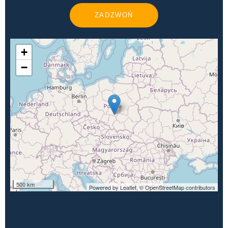
ZADZWOŃ
+
−
500 km
Powered by Leaflet,
© OpenStreetMap contributors