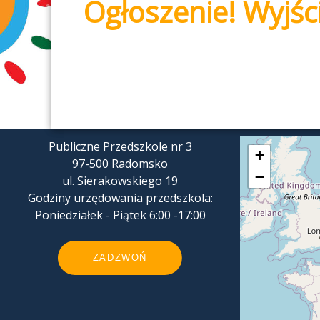
Ogłoszenie! Wyjśc
Publiczne Przedszkole nr 3
+
97-500 Radomsko
−
ul. Sierakowskiego 19
Godziny urzędowania przedszkola:
Poniedziałek - Piątek 6:00 -17:00
ZADZWOŃ