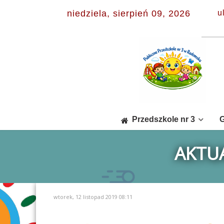
niedziela, sierpień 09, 2026
u
Przedszkole nr 3
G
AKTUA
wtorek, 12 listopad 2019 08:11