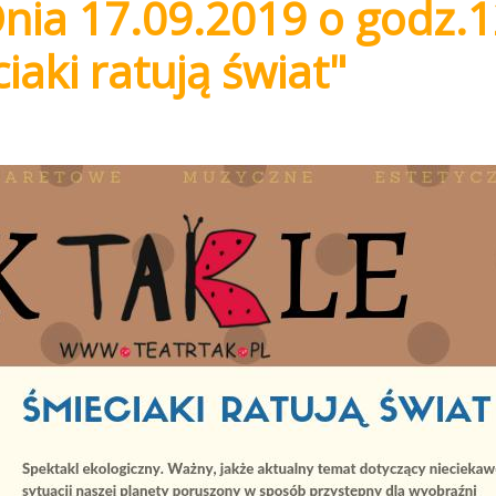
nia 17.09.2019 o godz.1
iaki ratują świat"