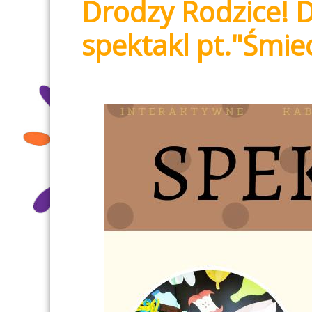
Drodzy Rodzice! D
spektakl pt."Śmiec