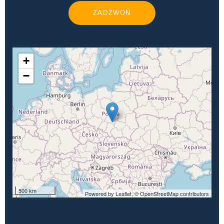
ZADZWOŃ
+
−
500 km
Powered by Leaflet,
© OpenStreetMap contributors