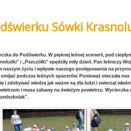
świerku Sówki Krasnolud
ieczka do Podświerku. W pięknej leśnej scenerii, pod ciep
noludki” i „Pszczółki” spędziły miły dzień. Pan leśniczy W
w naszym życiu i wpływie naszego postępowania na przyro
zę omijać podczas leśnych spacerów. Ponieważ otaczała nas 
 i zdobywać wiedzę jak ważne są dla ludzi i zwierząt właśn
owietrzem i masa zabawy na świeżym powietrzu. Wycieczka 
rzedszkolak”.