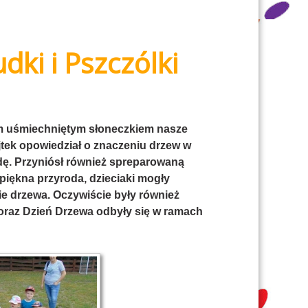
ki i Pszczólki
łym uśmiechniętym słoneczkiem nasze
ojtek opowiedział o znaczeniu drzew w
dę. Przyniósł również spreparowaną
piękna przyroda, dzieciaki mogły
ie drzewa. Oczywiście były również
oraz Dzień Drzewa odbyły się w ramach