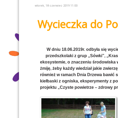
wtorek, 18 czerwiec 2019 11:00
Wycieczka do Pod
W dniu 18.06.2019r. odbyła się wyc
przedszkolaki z grup „Sówki”, „Kras
ekosystemie, o znaczeniu środowiska 
żmiję, żeby każdy wiedział jakie zwier
również w ramach Dnia Drzewa bawić się
kiełbaski z ogniska, eksperymenty z p
projektu „Czyste powietrze – zdrowy p