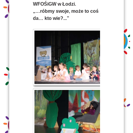
WFOŚiGW w Łodzi.
„…róbmy swoje, może to coś
da… kto wie?...”