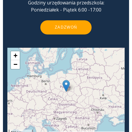
Godziny urzędowania przedszkola:
Poniedziałek - Piątek 6:00 -17:00
ZADZWOŃ
+
−
500 km