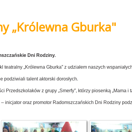
lny „Królewna Gburka"
mszczańskie Dni Rodziny.
akl teatralny „Królewna Gburka” z udziałem naszych wspaniałyc
 podziwiali talent aktorski dorosłych.
ci Przedszkolaków z grupy „Smerfy”, którzy piosenką „Mama i t
 inicjator oraz promotor Radomszczańskich Dni Rodziny podzi