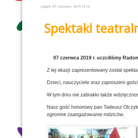
piątek, 07 czerwiec 2019 14:10
Spektakl teatra
07 czerwca 2019 r. uczciliśmy Rado
Z tej okazji zaprezentowany został spekt
Dzieci, nauczyciele oraz zaproszeni goście
W tym dniu nie zabrakło także wdzięcznoś
Nasz gość honorowy pan Tadeusz Olczyk –
ogromne zaangażowanie rodziców.