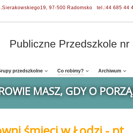
l.Sierakowskiego19, 97-500 Radomsko
tel.:44 685 44 
Publiczne Przedszkole n
rupy przedszkolne
Co robimy?
Archiwum
DROWIE MASZ, GDY O PORZ
wni śmieci w Łodzi - pt.