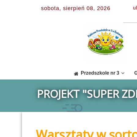
sobota, sierpień 08, 2026
u
Przedszkole nr 3
G
PROJEKT "SUPER Z
Warsztaty w sorto